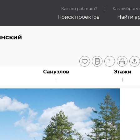
Как это работает?
Как выбрать
Поиск проектов
Найти а
инский
Санузлов
Этажи
1
1