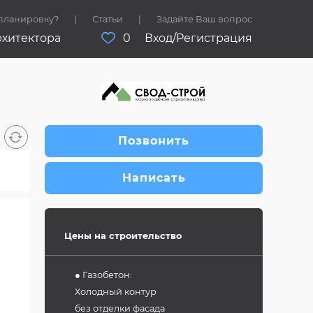
 планировку?
Статьи
Задайте Ваш вопрос
рхитектора
0
Вход/Регистрация
Позвонить
Написать
Цены на строительство
● Газобетон:
Холодный контур
без отделки фасада