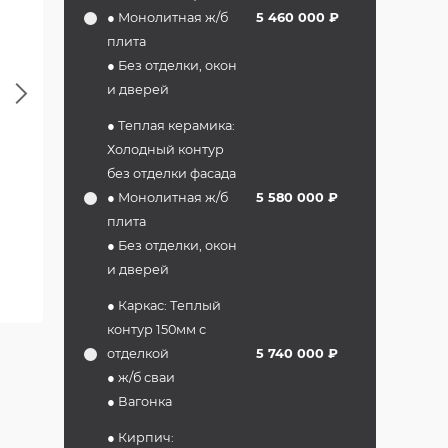
● Монолитная ж/б
5 460 000 ₽
плита
● Без отделки, окон
Next
и дверей
● Теплая керамика:
Холодный контур
без отделки фасада
● Монолитная ж/б
5 580 000 ₽
плита
● Без отделки, окон
и дверей
● Каркас: Теплый
контур 150мм с
отделкой
5 740 000 ₽
● ж/б сваи
● Вагонка
● Кирпич: