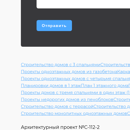
Строительство домов с 3 спальнями
Строительст
Проекты одноэтажных домов из газобетона
Карка
Проекты одноэтажных домов с четырьмя спальн
Планировки домов в 1 этаж
План 1 этажного дома
Проекты домов с тремя спальнями в один этаж (1
Проекты недорогих домов из пеноблоков
Строит
Строительство домов с террасой
Строительство д
Строительство монолитных одноэтажных домов
С
Архитектурный проект №
С-112-2