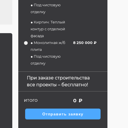
● Под чистовую
отделку
● Кирпич: Теплый
контур с отделкой
фасада
● Монолитная ж/б
8 250 000 ₽
плита
● Под чистовую
отделку
При заказе строительства
все проекты – бесплатно!
0
₽
ИТОГО
Отправить заявку