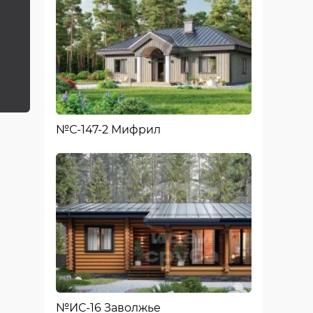
№С-147-2 Мифрил
№ИС-16 Заволжье