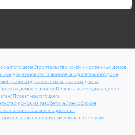
во жилого дома
Строительство комбинированных домов
сные дома проекты
Планировка одноэтажного дома
ями
Проекты одноэтажных каркасных домов
Проекты домов с ценами
Проекты загородных домов
 этаж)
Проект жилого дома
ельство домов из газобетона / пеноблоков
омов из пеноблоков в один этаж
троительство одноэтажных домов с террасой