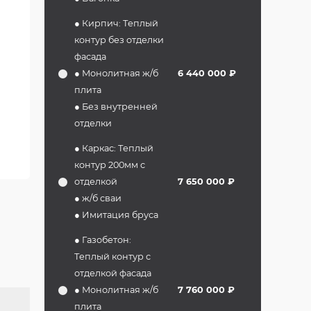
● Кирпич: Теплый
контур без отделки
фасада
● Монолитная ж/б
6 440 000 ₽
плита
● Без внутренней
отделки
● Каркас: Теплый
контур 200мм с
отделкой
7 650 000 ₽
● ж/б сваи
● Имитация бруса
● Газобетон:
Теплый контур с
отделкой фасада
● Монолитная ж/б
7 760 000 ₽
плита