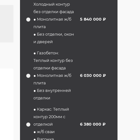
Холодный контур
без отделки фасада
● Монолитная ж/б
5 840 000 ₽
плита
● Без отделки, окон
и дверей
● Газобетон:
Теплый контур без
отделки фасада
● Монолитная ж/б
6 030 000 ₽
плита
● Без внутренней
отделки
● Каркас: Теплый
контур 200мм с
отделкой
6 380 000 ₽
● ж/б сваи
● Вагонка