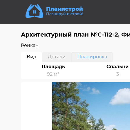
Архитектурный план №С-112-2, Ф
Рейкан
Вид
Детали
Планировка
Площадь
Спальни
92 м²
3