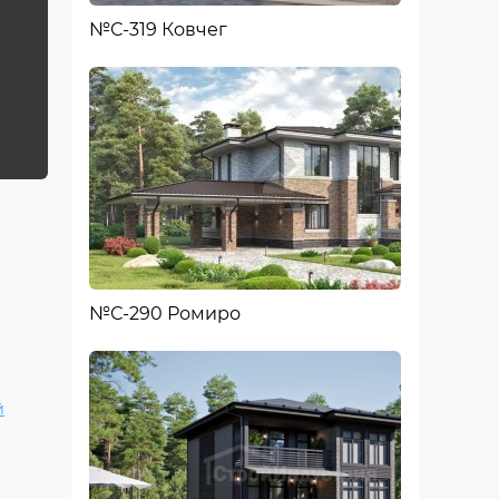
№С-319 Ковчег
№С-290 Ромиро
й