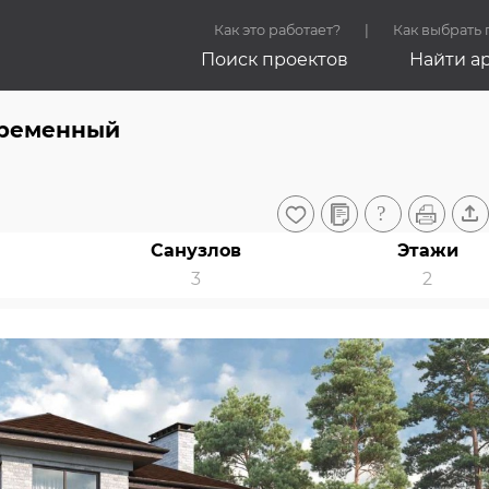
Как это работает?
Как выбрать
Поиск проектов
Найти а
Временный
Санузлов
Этажи
3
2