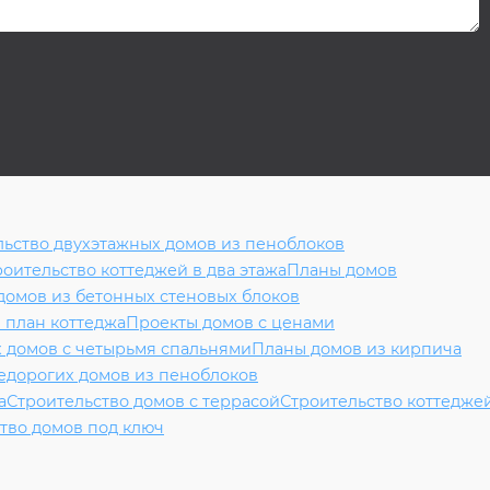
льство двухэтажных домов из пеноблоков
роительство коттеджей в два этажа
Планы домов
домов из бетонных стеновых блоков
 план коттеджа
Проекты домов с ценами
 домов с четырьмя спальнями
Планы домов из кирпича
едорогих домов из пеноблоков
а
Строительство домов с террасой
Строительство коттедже
тво домов под ключ