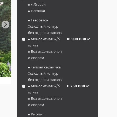
● ж/б сваи
● Вагонка
● Газобетон:
Next
Холодный контур
без отделки фасада
● Монолитная ж/б
10 990 000 ₽
плита
● Без отделки, окон
и дверей
● Теплая керамика:
Холодный контур
без отделки фасада
● Монолитная ж/б
11 250 000 ₽
плита
● Без отделки, окон
и дверей
● Кирпич: