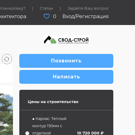
 планировку?
Статьи
Задайте Ваш вопрос
рхитектора
0
Вход/Регистрация
Позвонить
Написать
Цены на строительство
● Каркас: Теплый
контур 150мм с
отделкой
10 720 000 ₽