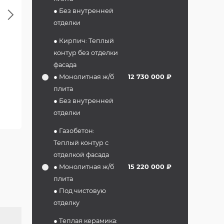
● Без внутренней
Next
отделки
● Кирпич: Теплый
контур без отделки
фасада
● Монолитная ж/б
12 730 000 ₽
плита
● Без внутренней
отделки
Второй этаж
● Газобетон:
Теплый контур с
отделкой фасада
● Монолитная ж/б
15 220 000 ₽
плита
● Под чистовую
отделку
● Теплая керамика: