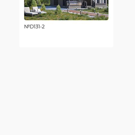
№D131-2