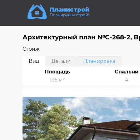
Архитектурный план №С-268-2, 
Стриж
Вид
Детали
Планировка
Площадь
Спальни
195 м²
4