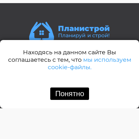
Находясь на данном сайте Вы
Стили домов:
соглашаетесь с тем, что
мы используем
cookie-файлы.
А-дом
Американский
Английский
Понятно
Позвонить
Написать
Барнхауз
Бунгало
Дачный
Деревенский