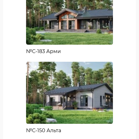
№С-183 Арми
№С-150 Альта