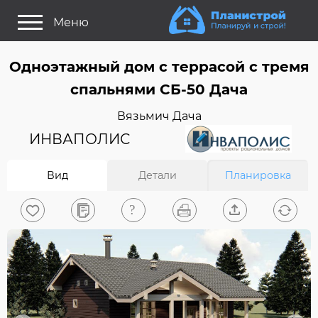
Меню
Как это работает?
Одноэтажный дом c террасой с тремя
Как выбрать планировку?
спальнями СБ-50 Дача
Статьи
Вязьмич Дача
Задайте Ваш вопрос
ИНВАПОЛИС
Поиск проектов
Вид
Детали
Планировка
Найти архитектора
На главную
0
Вход/Регистрация