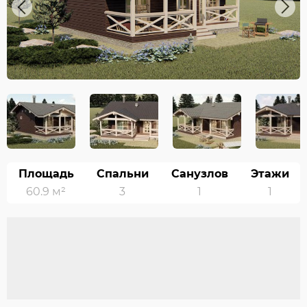
Previous
Next
Площадь
Спальни
Санузлов
Этажи
60.9 м²
3
1
1