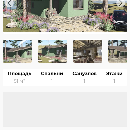
Previous
Next
Площадь
Спальни
Санузлов
Этажи
51 м²
1
1
1