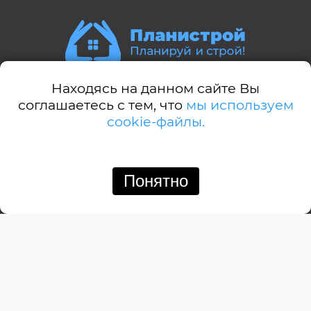
Находясь на данном сайте Вы
Стили домов:
соглашаетесь с тем, что
мы используем
cookie-файлы.
А-дом
Американский
Английский
Понятно
Позвонить
Написать
Барнхауз
Бунгало
Дачный
Деревенский
Замковый