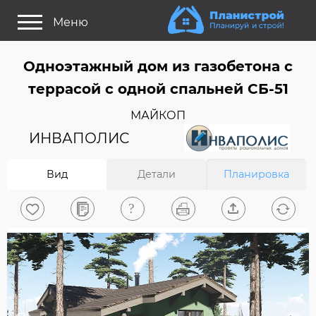
Меню
Как это работает?
Одноэтажный дом из газобетона c
Как выбрать планировку?
террасой с одной спальней СБ-51
Статьи
МАЙКОП
Задайте Ваш вопрос
ИНВАПОЛИС
Поиск проектов
Вид
Детали
Планировка
Найти архитектора
На главную
0
Вход/Регистрация