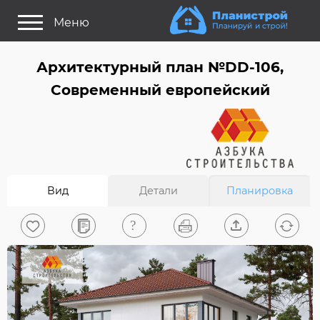
Меню
Как это работает?
Архитектурный план №DD-106,
Как выбрать планировку?
Современный европейский
Статьи
Задайте Ваш вопрос
Поиск проектов
Вид
Детали
Планировка
Найти архитектора
На главную
0
Вход/Регистрация