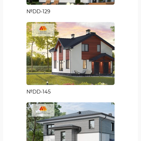
№DD-129
№DD-145