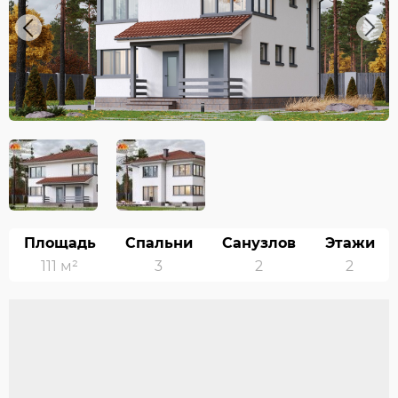
Previous
Next
Площадь
Спальни
Санузлов
Этажи
111 м²
3
2
2