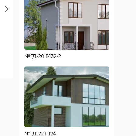
Next
№ГД-20 Г-132-2
Второй этаж
№ГД-22 Г-174