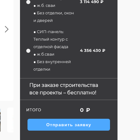
3 114 490 ₽
● ж.б. сваи
● Без отделки, окон
и дверей
Next
● СИП-панель:
Теплый контур с
отделкой фасада
4 356 430 ₽
● ж.б.сваи
● Без внутренней
отделки
При заказе строительства
все проекты – бесплатно!
0
₽
ИТОГО
Отправить заявку