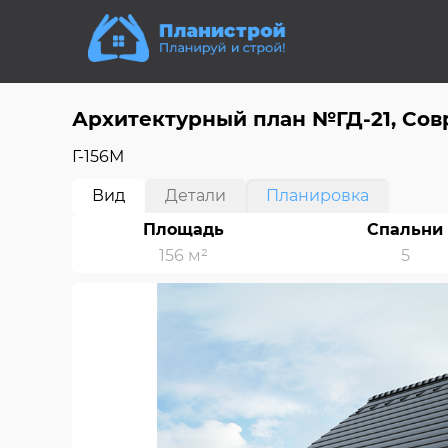
Архитектурный план №ГД-21, Со
Г-156М
Вид
Детали
Планировка
Площадь
Спальни
156 м²
5