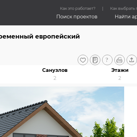
Как это работает?
Как выбрать
Поиск проектов
Найти а
временный европейский
Санузлов
Этажи
2
2