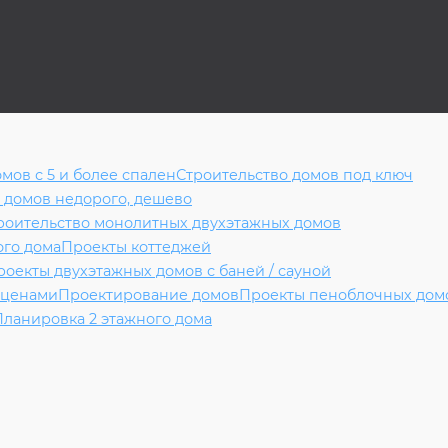
мов с 5 и более спален
Строительство домов под ключ
 домов недорого, дешево
роительство монолитных двухэтажных домов
ого дома
Проекты коттеджей
роекты двухэтажных домов с баней / сауной
 ценами
Проектирование домов
Проекты пеноблочных дом
Планировка 2 этажного дома