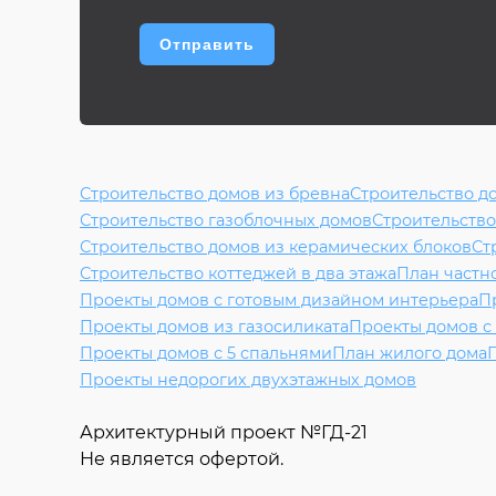
Строительство домов из бревна
Строительство до
Строительство газоблочных домов
Строительство
Строительство домов из керамических блоков
Ст
Строительство коттеджей в два этажа
План частн
Проекты домов с готовым дизайном интерьера
П
Проекты домов из газосиликата
Проекты домов с
Проекты домов с 5 спальнями
План жилого дома
Проекты недорогих двухэтажных домов
Архитектурный проект №
ГД-21
Не является офертой.