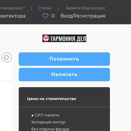
 планировку?
Статьи
Задайте Ваш вопрос
рхитектора
0
Вход/Регистрация
Позвонить
Написать
Цены на строительство
● СИП-панель:
Холодный контур
без отделки фасада