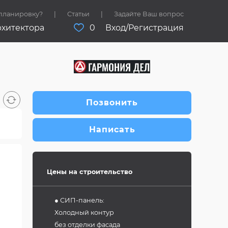
 планировку?
Статьи
Задайте Ваш вопрос
рхитектора
0
Вход/Регистрация
Позвонить
Написать
Цены на строительство
● СИП-панель:
Холодный контур
без отделки фасада