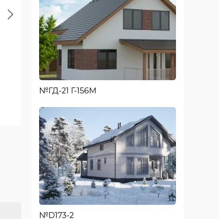
Next
№ГД-21 Г-156М
Второй этаж
№D173-2