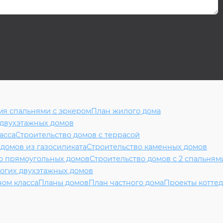
мя спальнями с эркером
План жилого дома
 двухэтажных домов
асса
Строительство домов с террасой
 домов из газосиликата
Строительство каменных домов
о прямоугольных домов
Строительство домов с 2 спальням
огих двухэтажных домов
ном класса
Планы домов
План частного дома
Проекты котте