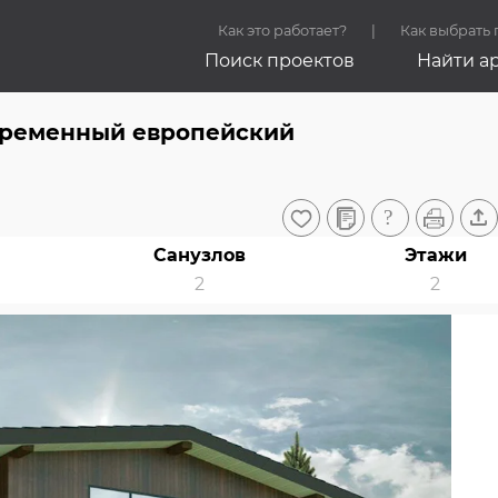
Как это работает?
Как выбрать
Поиск проектов
Найти а
временный европейский
Санузлов
Этажи
2
2