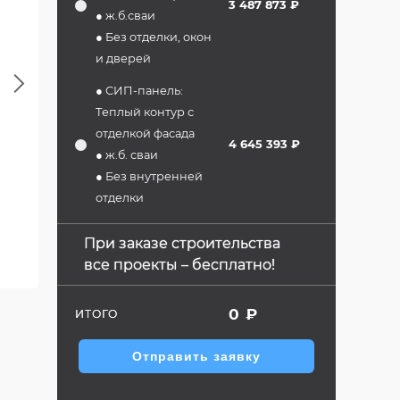
3 487 873 ₽
● ж.б.сваи
● Без отделки, окон
и дверей
Next
● СИП-панель:
Теплый контур с
отделкой фасада
4 645 393 ₽
● ж.б. сваи
● Без внутренней
отделки
При заказе строительства
все проекты – бесплатно!
0
₽
ИТОГО
Отправить заявку