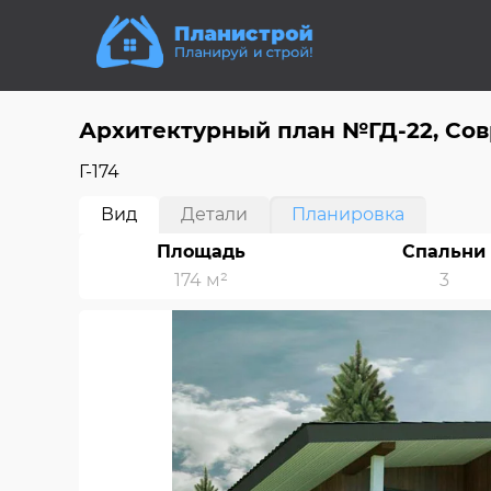
Архитектурный план №ГД-22, Со
Г-174
Вид
Детали
Планировка
Площадь
Спальни
174 м²
3